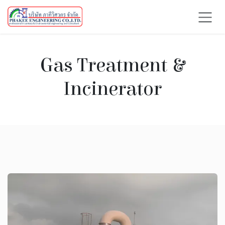
Skip to Content
Gas Treatment &
Incinerator